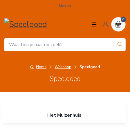
Kiekoo
0
Home
Webshop
Speelgoed
Speelgoed
Het Muizenhuis