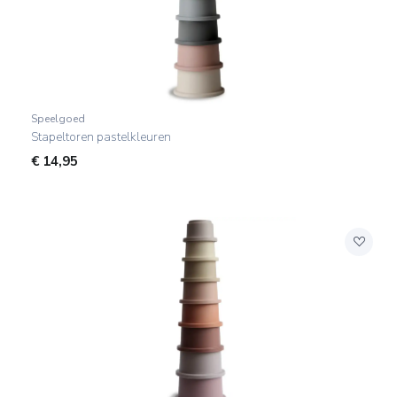
Speelgoed
Stapeltoren pastelkleuren
€
14,95