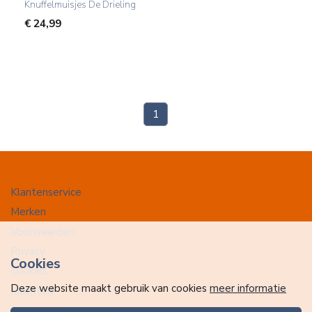
Knuffelmuisjes De Drieling
€
24,99
(current)
1
Klantenservice
Merken
Voorwaarden
Privacy
Cookies
Cookies
Deze website maakt gebruik van cookies
meer informatie
Klachten
Retourneren & Ruilen