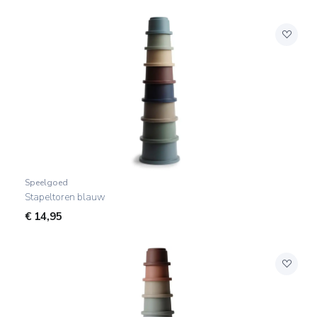
Speelgoed
Stapeltoren blauw
€
14,95