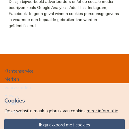
Dit zijn bijvoorbeeld adverteerders en/of de sociale media-
bedrijven zoals Google Analytics, Add This, Instagram,
Facebook. In geen geval winnen cookies persoonsgegevens
in waarmee een bepaalde gebruiker kan worden
geïdentificeerd.
Klantenservice
Merken
Voorwaarden
Privacy
Cookies
Cookies
Deze website maakt gebruik van cookies
meer informatie
Klachten
Retourneren & Ruilen
ik ga akkoord met cookies
Favorieten