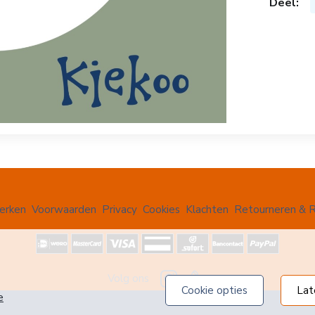
Deel:
erken
Voorwaarden
Privacy
Cookies
Klachten
Retourneren & R
Volg ons
cookie opties
la
e