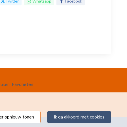
Twitter
Whatsapp
Facebook
uilen
Favorieten
ter opnieuw tonen
ik ga akkoord met cookies