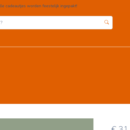
lle cadeautjes worden feestelijk ingepakt!
Home
Webshop
Winkelwagen
Contact
€
31