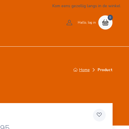
Kom eens gezellig langs in de winkel
0
Hallo, log in
Home
Product
,95