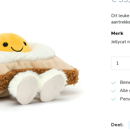
Dit leuke 
aantrekk
Merk
Jellycat 
Binn
Alle 
Pers
Deel: