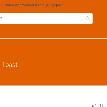
lle cadeautjes worden feestelijk ingepakt!
Home
Webshop
Winkelwagen
Contact
 Toast
€
35