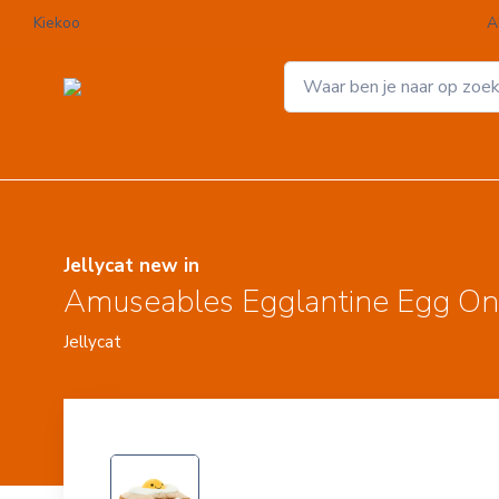
Kiekoo
A
Jellycat new in
Amuseables Egglantine Egg On
Jellycat