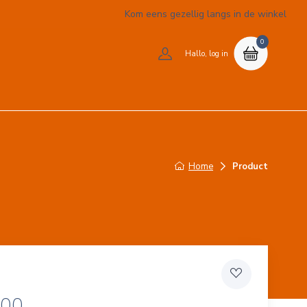
Kom eens gezellig langs in de winkel
0
Hallo, log in
Home
Product
,00