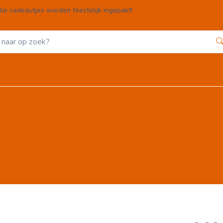
lle cadeautjes worden feestelijk ingepakt!
Home
Webshop
Winkelwagen
Contact