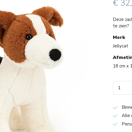
€
32
Deze zach
te zien?
Merk
Jellycat
Afmeti
18 cm x 
Binn
Alle 
Pers