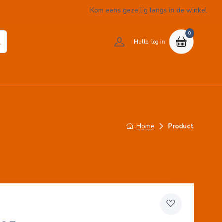
Kom eens gezellig langs in de winkel
0
Hallo, log in
Home
Product