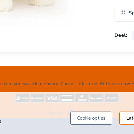
Sp
Deel:
erken
Voorwaarden
Privacy
Cookies
Klachten
Retourneren & R
Volg ons
cookie opties
la
e