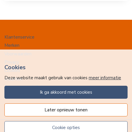
Klantenservice
Merken
Voorwaarden
Privacy
Cookies
Cookies
Deze website maakt gebruik van cookies
meer informatie
Klachten
Retourneren & Ruilen
ik ga akkoord met cookies
Favorieten
later opnieuw tonen
cookie opties