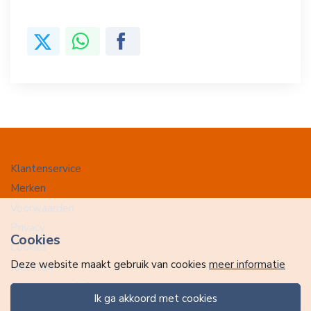
Klantenservice
Merken
Voorwaarden
Privacy
Cookies
Cookies
Deze website maakt gebruik van cookies
meer informatie
Klachten
Retourneren & Ruilen
ik ga akkoord met cookies
Favorieten