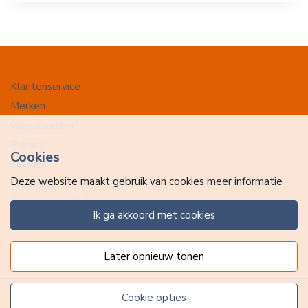
Klantenservice
Merken
Voorwaarden
Privacy
Cookies
Cookies
Deze website maakt gebruik van cookies
meer informatie
Klachten
Retourneren & Ruilen
ik ga akkoord met cookies
Favorieten
later opnieuw tonen
cookie opties