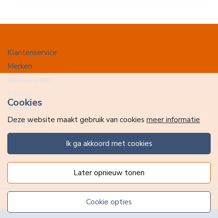
Klantenservice
Merken
Voorwaarden
Privacy
Cookies
Cookies
Deze website maakt gebruik van cookies
meer informatie
Klachten
Retourneren & Ruilen
ik ga akkoord met cookies
Favorieten
later opnieuw tonen
cookie opties