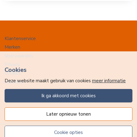
Klantenservice
Merken
Voorwaarden
Privacy
Cookies
Cookies
Deze website maakt gebruik van cookies
meer informatie
Klachten
Retourneren & Ruilen
ik ga akkoord met cookies
Favorieten
later opnieuw tonen
cookie opties