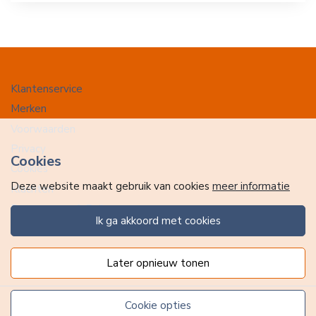
Klantenservice
Merken
Voorwaarden
Privacy
Cookies
Cookies
Deze website maakt gebruik van cookies
meer informatie
Klachten
Retourneren & Ruilen
ik ga akkoord met cookies
Favorieten
later opnieuw tonen
cookie opties