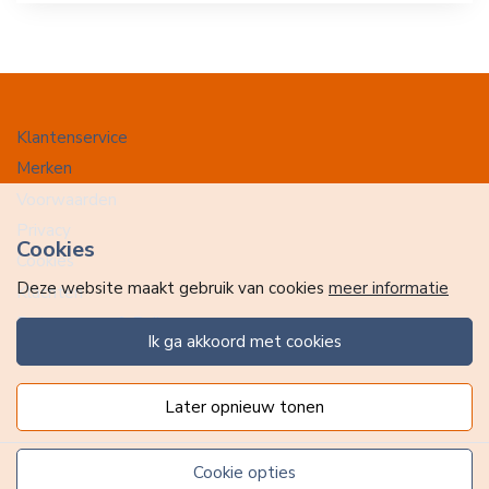
Klantenservice
Merken
Voorwaarden
Privacy
Cookies
Cookies
Deze website maakt gebruik van cookies
meer informatie
Klachten
Retourneren & Ruilen
ik ga akkoord met cookies
Favorieten
later opnieuw tonen
cookie opties