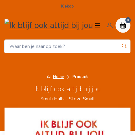
Kiekoo
0
Home
Product
Ik blijf ook altijd bij jou
Smriti Halls - Steve Small